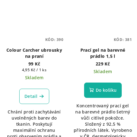
KÓD:
390
KÓD:
381
Colour Carcher ubrousky
Prací gel na barevné
na praní
prádlo 1,5 l
99 Kč
229 Kč
Měrná
4,95 Kč / 1 ks
Skladem
cena:
Skladem
Do košíku
Detail
Koncentrovaný prací gel
Chrání proti zachytávání
na barevné prádlo šetrný
uvolněných barev do
vůči citlivé pokožce.
tkanin. Poskytují
Složený z 92,5 %
maximální ochranu
přírodních látek. Vyrobeno
proti obarvením prádla a
v ČR, dermatologicky