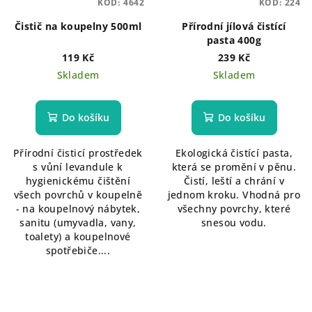
KÓD:
4642
KÓD:
224
Čistič na koupelny 500ml
Přírodní jílová čistící
pasta 400g
119 Kč
239 Kč
Skladem
Skladem
Do košíku
Do košíku
Přírodní čisticí prostředek
Ekologická čistící pasta,
s vůní levandule k
která se promění v pěnu.
hygienickému čištění
Čistí, leští a chrání v
všech povrchů v koupelně
jednom kroku. Vhodná pro
- na koupelnový nábytek,
všechny povrchy, které
sanitu (umyvadla, vany,
snesou vodu.
toalety) a koupelnové
spotřebiče....