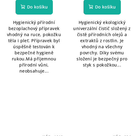
Do košíku
Do košíku
Hygienický přírodní
Hygienický ekologický
bezoplachový přípravek
univerzální čistič složený z
vhodný na ruce, pokožku
čistě přírodních olejů a
těla i pleť. Přípravek byl
extraktů z rostlin. Je
úspěšně testován k
vhodný na všechny
bezpečné hygieně
povrchy. Díky svému
rukou.Má příjemnou
složení je bezpečný pro
přírodní vůni,
styk s pokožkou...
neobsahuje...