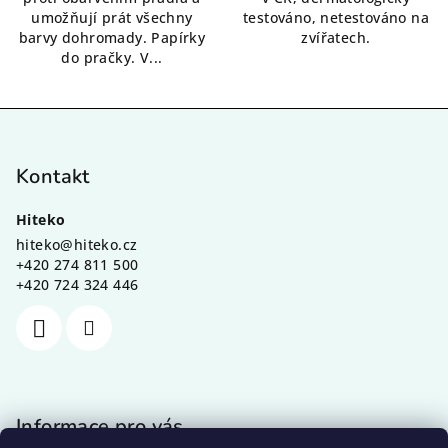
umožňují prát všechny
testováno, netestováno na
barvy dohromady. Papírky
zvířatech.
do pračky. V...
Z
á
p
Kontakt
a
Hiteko
t
hiteko
@
hiteko.cz
í
+420 274 811 500
+420 724 324 446
Informace pro vás