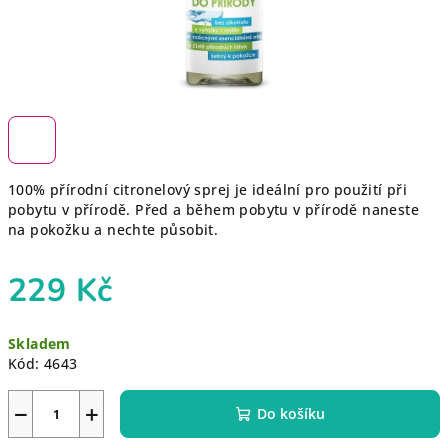
100% přírodní citronelový sprej je ideální pro použití při
pobytu v přírodě. Před a během pobytu v přírodě naneste
na pokožku a nechte působit.
229 Kč
Měrná
Skladem
cena:
Kód:
4643
−
+
Do košíku