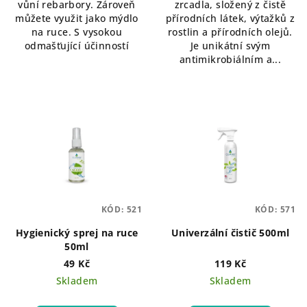
vůní rebarbory. Zároveň
zrcadla, složený z čistě
můžete využit jako mýdlo
přírodních látek, výtažků z
na ruce. S vysokou
rostlin a přírodních olejů.
odmašťující účinností
Je unikátní svým
antimikrobiálním a...
KÓD:
521
KÓD:
571
Hygienický sprej na ruce
Univerzální čistič 500ml
50ml
49 Kč
119 Kč
Skladem
Skladem