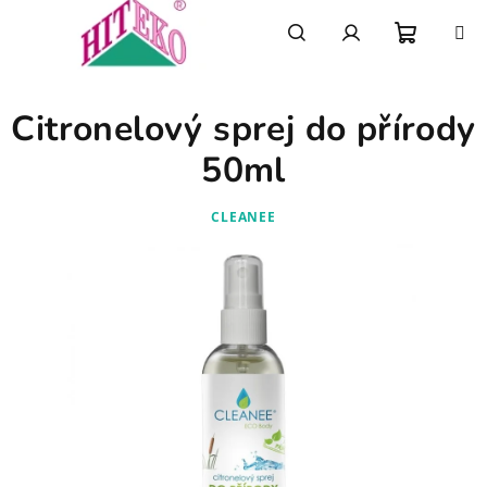
Přejít
na
obsah
Nákupn
Hledat
Přihlášení
Citronelový sprej do přírody
košík
50ml
CLEANEE