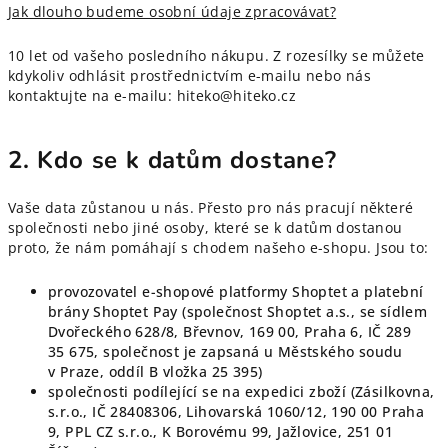
Jak dlouho budeme osobní údaje zpracovávat?
10 let od vašeho posledního nákupu. Z rozesílky se můžete
kdykoliv odhlásit prostřednictvím e-mailu nebo nás
kontaktujte na e-mailu: hiteko@hiteko.cz
2. Kdo se k datům dostane?
Vaše data zůstanou u nás. Přesto pro nás pracují některé
společnosti nebo jiné osoby, které se k datům dostanou
proto, že nám pomáhají s chodem našeho e-shopu. Jsou to:
provozovatel e-shopové platformy Shoptet a platební
brány Shoptet Pay (společnost Shoptet a.s., se sídlem
Dvořeckého 628/8, Břevnov, 169 00, Praha 6, IČ 289
35 675, společnost je zapsaná u Městského soudu
v Praze, oddíl B vložka 25 395)
společnosti podílející se na expedici zboží (Zásilkovna,
s.r.o., IČ 28408306, Lihovarská 1060/12, 190 00 Praha
9, PPL CZ s.r.o., K Borovému 99, Jažlovice, 251 01