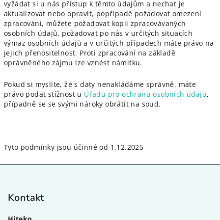
vyžádat si u nás přístup k těmto údajům a nechat je
aktualizovat nebo opravit, popřípadě požadovat omezení
zpracování, můžete požadovat kopii zpracovávaných
osobních údajů, požadovat po nás v určitých situacích
výmaz osobních údajů a v určitých případech máte právo na
jejich přenositelnost. Proti zpracování na základě
oprávněného zájmu lze vznést námitku.
Pokud si myslíte, že s daty nenakládáme správně, máte
právo podat stížnost u
Úřadu pro ochranu osobních údajů
,
případně se se svými nároky obrátit na soud.
Tyto podmínky jsou účinné od 1.12.2025
Z
á
p
Kontakt
a
Hiteko