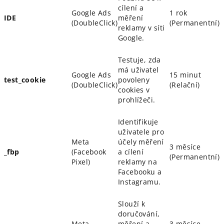
cílení a
Google Ads
1 rok
IDE
měření
(DoubleClick)
(Permanentní)
reklamy v síti
Google.
Testuje, zda
má uživatel
Google Ads
15 minut
test_cookie
povoleny
(DoubleClick)
(Relační)
cookies v
prohlížeči.
Identifikuje
uživatele pro
Meta
účely měření
3 měsíce
_fbp
(Facebook
a cílení
(Permanentní)
Pixel)
reklamy na
Facebooku a
Instagramu.
Slouží k
doručování,
Meta
měření a
3 měsíce