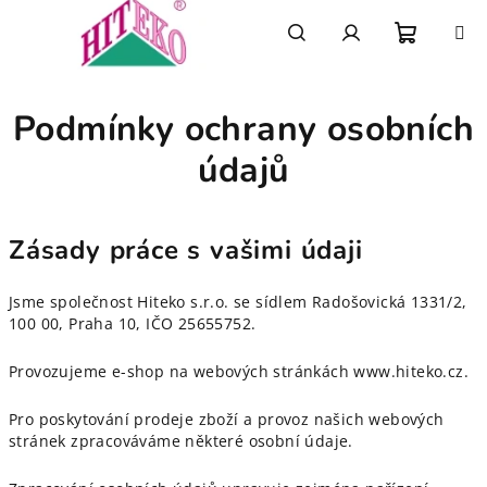
Přejít
na
obsah
Nákupn
Hledat
Přihlášení
Podmínky ochrany osobních
košík
údajů
Zásady práce s vašimi údaji
Jsme společnost Hiteko s.r.o. se sídlem Radošovická 1331/2,
100 00, Praha 10, IČO 25655752.
Provozujeme e-shop na webových stránkách www.hiteko.cz.
Pro poskytování prodeje zboží a provoz našich webových
stránek zpracováváme některé osobní údaje.