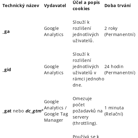
Účel a popis
Technický název
Vydavatel
Doba trvání
cookies
Slouží k
Google
rozlišení
2 roky
_ga
Analytics
jednotlivých
(Permanentní)
uživatelů.
Slouží k
rozlišení
Google
jednotlivých
24 hodin
_gid
Analytics
uživatelů v
(Permanentní)
rámci jednoho
dne.
Omezuje
Google
počet
Analytics /
1 minuta
_gat
nebo
dc_gtm
*
požadavků na
Google Tag
(Relační)
servery
Manager
(throttling).
Používá se k