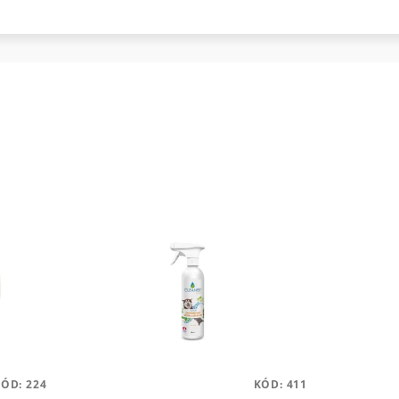
KÓD:
224
KÓD:
411