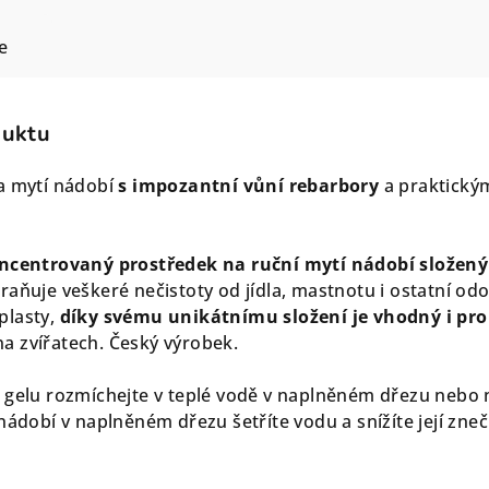
e
duktu
a mytí nádobí
s impozantní vůní rebarbory
a praktický
ncentrovaný prostředek na ruční mytí nádobí složený 
raňuje veškeré nečistoty od jídla, mastnotu i ostatní o
plasty,
díky svému unikátnímu složení je vhodný i pro
na zvířatech. Český výrobek.
gelu rozmíchejte v teplé vodě v naplněném dřezu nebo 
 nádobí v naplněném dřezu šetříte vodu a snížíte její zn