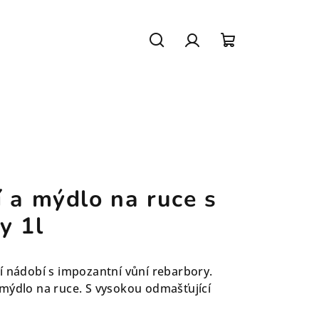
Hledat
Přihlášení
Nákupní
košík
 a mýdlo na ruce s
y 1l
í nádobí s impozantní vůní rebarbory.
mýdlo na ruce. S vysokou odmašťující