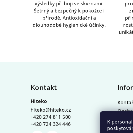
výsledky při boji se skvrnami.
pro
Šetrný a bezpečný k pokožce i
z
přírodě. Antioxidační a
pří
dlouhodobé hygienické účinky.
rost
uniká
Z
á
Kontakt
Info
p
a
Hiteko
Konta
t
hiteko
@
hiteko.cz
Obcho
+420 274 811 500
Podmí
í
K personal
+420 724 324 446
údajů
poskytován