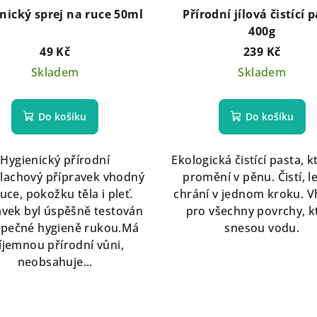
nický sprej na ruce 50ml
Přírodní jílová čistící 
400g
49 Kč
239 Kč
Skladem
Skladem
Do košíku
Do košíku
Hygienický přírodní
Ekologická čistící pasta, k
lachový přípravek vhodný
promění v pěnu. Čistí, le
uce, pokožku těla i pleť.
chrání v jednom kroku. 
avek byl úspěšně testován
pro všechny povrchy, k
zpečné hygieně rukou.Má
snesou vodu.
íjemnou přírodní vůni,
neobsahuje...