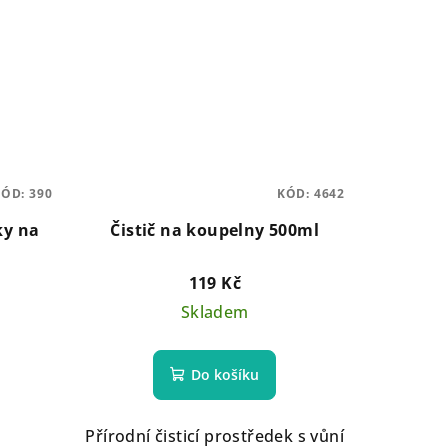
KÓD:
390
KÓD:
4642
ky na
Čistič na koupelny 500ml
119 Kč
Skladem
Do košíku
Přírodní čisticí prostředek s vůní