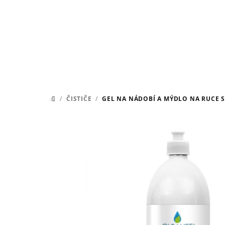
Přejít
na
obsah
/
ČISTIČE
/
GEL NA NÁDOBÍ A MÝDLO NA RUCE S
DOMŮ