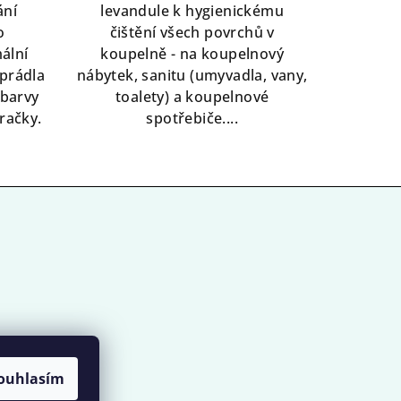
ání
levandule k hygienickému
o
čištění všech povrchů v
ální
koupelně - na koupelnový
prádla
nábytek, sanitu (umyvadla, vany,
 barvy
toalety) a koupelnové
račky.
spotřebiče....
ouhlasím