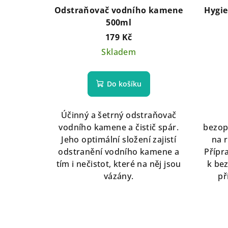
Odstraňovač vodního kamene
Hygie
500ml
179 Kč
Skladem
Do košíku
Účinný a šetrný odstraňovač
vodního kamene a čistič spár.
bezop
Jeho optimální složení zajistí
na r
odstranění vodního kamene a
Přípr
tím i nečistot, které na něj jsou
k be
vázány.
př