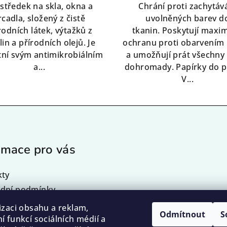
středek na skla, okna a
Chrání proti zachytáv
rcadla, složený z čistě
uvolněných barev d
rodních látek, výtažků z
tkanin. Poskytují maxim
lin a přírodních olejů. Je
ochranu proti obarvením 
tní svým antimikrobiálním
a umožňují prát všechny
a...
dohromady. Papírky do p
V...
rmace pro vás
kty
dní podmínky
nky ochrany osobních
izaci obsahu a reklam,
Odmítnout
S
í funkcí sociálních médií a