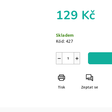
129 Kč
Měrná
cena:
Skladem
Kód:
427
−
+
Tisk
Zeptat se