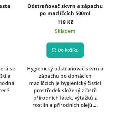
pasta
Odstraňovač skvrn a zápachu
po mazlíčcích 500ml
119 Kč
Skladem
Do košíku
terá se
Hygienický odstraňovač skvrn a
ští a
zápachu po domácích
Vhodná
mazlíčcích je hygienický čisticí
teré
prostředek složený z čistě
přírodních látek, výtažků z
rostlin a přírodních olejů....