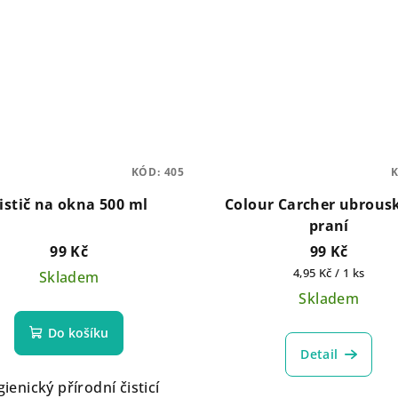
KÓD:
405
istič na okna 500 ml
Colour Carcher ubrous
praní
99 Kč
99 Kč
Měrná
4,95 Kč / 1 ks
Skladem
cena:
Skladem
Do košíku
Detail
ienický přírodní čisticí