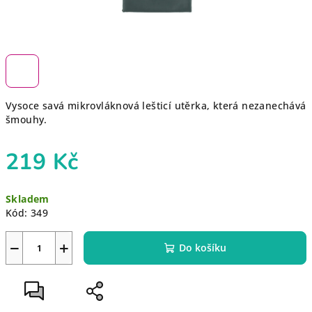
Vysoce savá mikrovláknová lešticí utěrka, která nezanechává
šmouhy.
219 Kč
Měrná
Skladem
cena:
Kód:
349
−
+
Do košíku