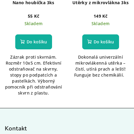
Nano houbička 3ks
Utěrky z mikrovlákna 3ks
55 Kč
149 Kč
Skladem
Skladem
Do košíku
Do košíku
Zázrak proti skvrnám.
Dokonalá univerzální
Rozměr 10x5 cm. Efektivní
mikrovlákenná utěrka –
odstraňovač na skvrny,
čistí, utírá prach a leští!
stopy po podpatcích a
Funguje bez chemikálií.
pastelkách. Výborný
pomocník při odstraňování
skvrn z plastu.
Z
á
p
Kontakt