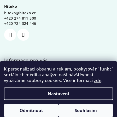
a
Hiteko
t
hiteko
@
hiteko.cz
í
+420 274 811 500
+420 724 324 446
Informace pro vás
K personalizaci obsahu a reklam, poskytování funkcí
Kontakty
sociálních médií a analýze naší návštěvnosti
Obchodní podmínky
využíváme soubory cookies. Více informací
zde
.
Podmínky ochrany osobních údajů
Nastavení
Copyright 2026
Hiteko
. Všechna práva vyhrazena.
Upravit nastavení cookies
Odmítnout
Souhlasím
Vytvořil Shoptet