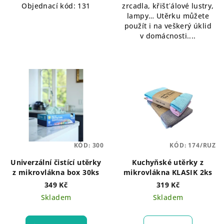
Objednací kód: 131
zrcadla, křišt´álové lustry,
lampy… Utěrku můžete
použít i na veškerý úklid
v domácnosti....
KÓD:
300
KÓD:
174/RUZ
Univerzální čistící utěrky
Kuchyňské utěrky z
z mikrovlákna box 30ks
mikrovlákna KLASIK 2ks
349 Kč
319 Kč
Skladem
Skladem