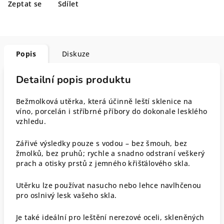
Zeptat se
Sdílet
Popis
Diskuze
Detailní popis produktu
Bežmolková utěrka, která účinně leští sklenice na
víno, porcelán i stříbrné příbory do dokonale lesklého
vzhledu.
Zářivé výsledky pouze s vodou – bez šmouh, bez
žmolků, bez pruhů; rychle a snadno odstraní veškerý
prach a otisky prstů z jemného křišťálového skla.
Utěrku lze používat nasucho nebo lehce navlhčenou
pro oslnivý lesk vašeho skla.
Je také ideální pro leštění nerezové oceli, skleněných