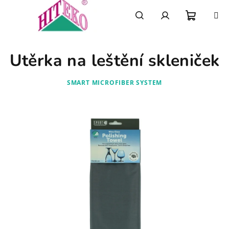
Přejít
na
obsah
Nákupn
Hledat
Přihlášení
Utěrka na leštění skleniček
košík
SMART MICROFIBER SYSTEM