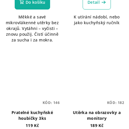
Do košíku
Detail
Měkké a savé
K utírání nádobí, nebo
mikrovlákenné utěrky bez
jako kuchyňský ručník
okrajů. Vytáhni – vyčisti –
znovu použij. Čistí účinně
za sucha i za mokra.
KÓD:
146
KÓD:
182
Pratelné kuchyňské
Utěrka na obrazovky a
houbičky 3ks
monitory
119 Kč
189 Kč