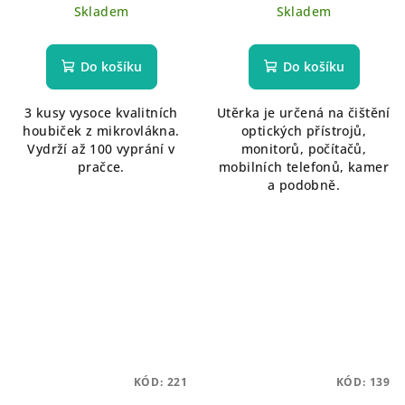
Skladem
Skladem
Do košíku
Do košíku
3 kusy vysoce kvalitních
Utěrka je určená na čištění
houbiček z mikrovlákna.
optických přístrojů,
Vydrží až 100 vyprání v
monitorů, počítačů,
pračce.
mobilních telefonů, kamer
a podobně.
KÓD:
221
KÓD:
139