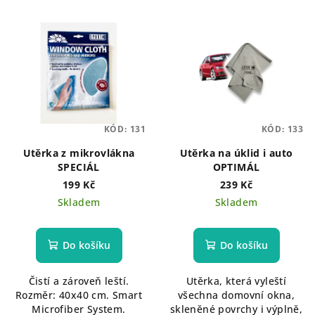
KÓD:
131
KÓD:
133
Utěrka z mikrovlákna
Utěrka na úklid i auto
SPECIÁL
OPTIMÁL
199 Kč
239 Kč
Skladem
Skladem
Do košíku
Do košíku
Čistí a zároveň leští.
Utěrka, která vyleští
Rozměr: 40x40 cm. Smart
všechna domovní okna,
Microfiber System.
skleněné povrchy i výplně,